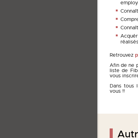
employ
Connaît
Compre
Connaît
Acquéri
réalisé
p
Retrouvez
Afin de ne 
liste de Fi
vous inscrir
Dans tous l
vous !!
Autr