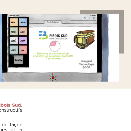
ibois Sud
,
nstructifs
e de façon
nes et la