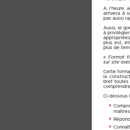
A l’heure a
arrivera à 
pas aussi r
Aussi, le g
à privilégie
appropriées
plus est, e
plus de tem
« Format fi
sur site av
Cette forma
la construc
bref toutes
comprendre l
Ci-dessous l
Compren
maître
Répond
Connaît