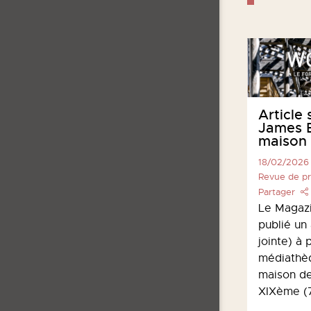
Article
James B
maison 
18/02/2026
Revue de p
Partager
Le Magazi
publié un 
jointe) à 
médiathèq
maison de
XIXème (