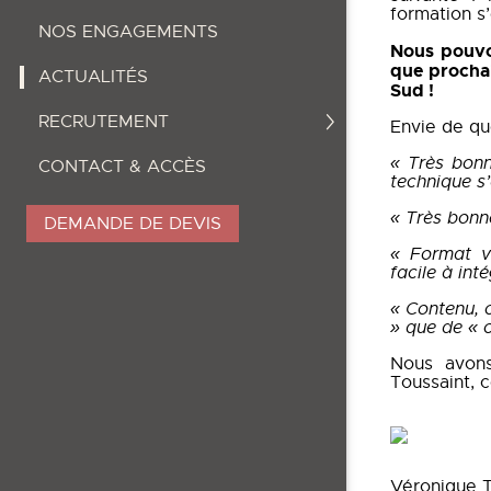
formation s’
NOS ENGAGEMENTS
Nous pouvon
que prochai
ACTUALITÉS
Sud !
RECRUTEMENT
Envie de qu
« Très bonn
CONTACT & ACCÈS
technique s
« Très bonn
DEMANDE DE DEVIS
« Format vi
facile à int
« Contenu, c
» que de « c
Nous avons 
Toussaint, 
Véronique T