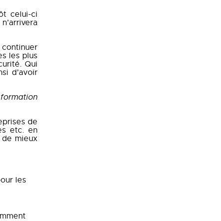
t celui-ci
n’arrivera
 continuer
es les plus
urité. Qui
si d’avoir
 formation
eprises de
es etc. en
u de mieux
our les
ramment