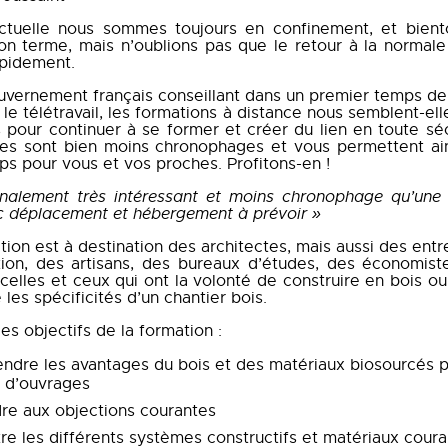
ctuelle nous sommes toujours en confinement, et bientô
son terme, mais n’oublions pas que le retour à la normale 
apidement.
ouvernement français conseillant dans un premier temps de
r le télétravail, les formations à distance nous semblent-ell
 pour continuer à se former et créer du lien en toute séc
lles sont bien moins chronophages et vous permettent ain
ps pour vous et vos proches. Profitons-en !
nalement très intéressant et moins chronophage qu’une
ec déplacement et hébergement à prévoir »
tion est à destination des architectes, mais aussi des entr
tion, des artisans, des bureaux d’études, des économist
 celles et ceux qui ont la volonté de construire en bois o
es spécificités d’un chantier bois.
es objectifs de la formation :
dre les avantages du bois et des matériaux biosourcés p
s d’ouvrages
re aux objections courantes
re les différents systèmes constructifs et matériaux cou