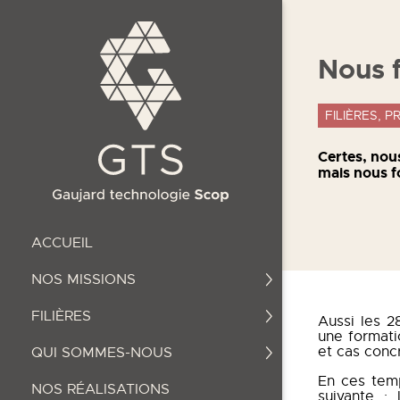
Nous f
FILIÈRES, 
Certes, nou
mais nous f
ACCUEIL
NOS MISSIONS
FILIÈRES
Aussi les 2
une formati
et cas concr
QUI SOMMES-NOUS
En ces temp
NOS RÉALISATIONS
suivante :