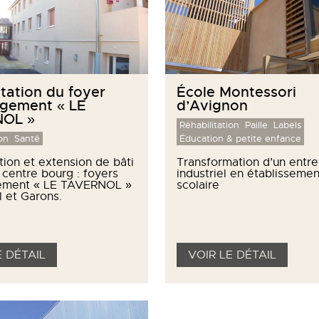
itation du foyer
École Montessori
rgement « LE
d’Avignon
OL »
Réhabilitation
Paille
Labels
on
Santé
Éducation & petite enfance
tion et extension de bâti
Transformation d’un entr
 centre bourg : foyers
industriel en établissemen
ement « LE TAVERNOL »
scolaire
 et Garons.
E DÉTAIL
VOIR LE DÉTAIL