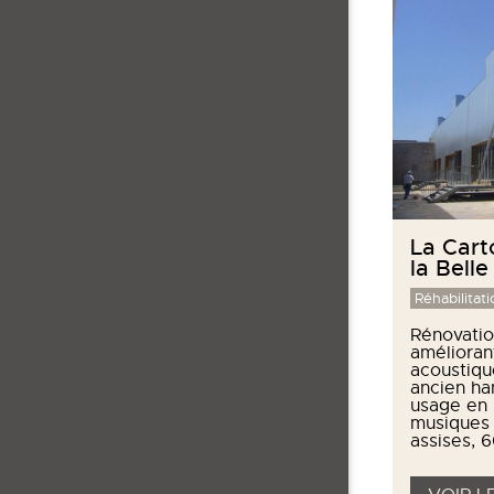
La Cart
la Belle
Réhabilitati
Rénovatio
amélioran
acoustiqu
ancien ha
usage en 
musiques 
assises, 