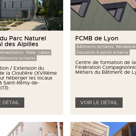
du Parc Naturel
FCMB de Lyon
l des Alpilles
Bâtiments tertiaires
Réhabilitat
éhabilitation
Paille
Labels
Éducation & petite enfance
Bâtiments tertiaires
Centre de formation de la
Fédération Compagnonni
tion / Extension du
Métiers du Bâtiment de L
e la Cloutière (XVIIIème
our héberger les locaux
à Saint-Rémy-de-
(13)
E DÉTAIL
VOIR LE DÉTAIL