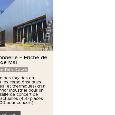
onnerie – Friche de
 de Mai
on
Paille
Culture
n des façades en
t les caractéristiques
es (et thermiques) d’un
ngar industriel pour un
salle de concert de
actuelles (450 places
600 pour concert).