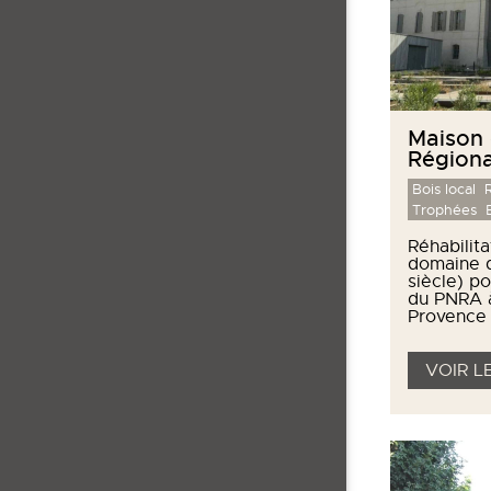
Maison 
Régiona
Bois local
R
Trophées
Réhabilita
domaine d
siècle) p
du PNRA 
Provence 
VOIR L