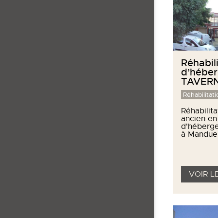
Réhabil
d’hébe
TAVERN
Réhabilitati
Réhabilita
ancien en
d'héberg
à Manduel
VOIR L