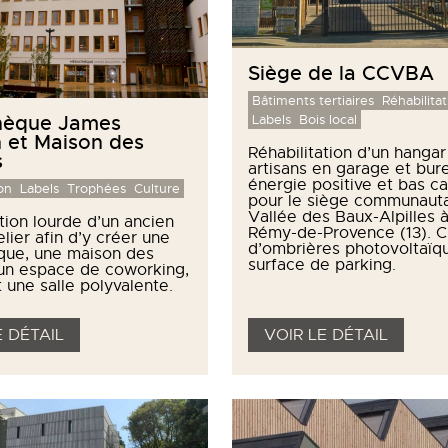
Siège de la CCVBA
Bâtiments tertiaires
Réhabilitat
hèque James
Labels
Bois local
 et Maison des
Réhabilitation d’un hangar
s
artisans en garage et bur
énergie positive et bas c
on
Labels
Trophées
Culture
pour le siège communauta
Vallée des Baux-Alpilles à
tion lourde d’un ancien
Rémy-de-Provence (13). C
lier afin d’y créer une
d’ombrières photovoltaïqu
que, une maison des
surface de parking.
 un espace de coworking,
 une salle polyvalente.
E DÉTAIL
VOIR LE DÉTAIL