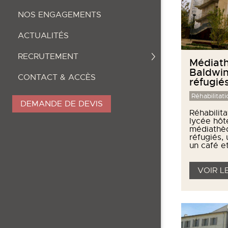
NOS ENGAGEMENTS
ACTUALITÉS
RECRUTEMENT
Médiat
Baldwin
CONTACT & ACCÈS
réfugié
Réhabilitati
DEMANDE DE DEVIS
Réhabilita
lycée hôte
médiathè
réfugiés,
un café et
VOIR L