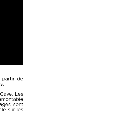
 partir de
s.
 Gave. Les
émontable
rages sont
le sur les