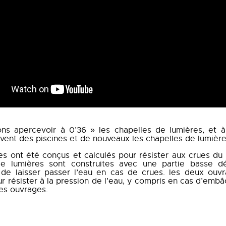
s apercevoir à 0’36 » les chapelles de lumières, et à
uvent des piscines et de nouveaux les chapelles de lumière
s ont été conçus et calculés pour résister aux crues du
de lumières sont construites avec une partie basse d
de laisser passer l’eau en cas de crues. les deux ouv
r résister à la pression de l’eau, y compris en cas d’embâc
es ouvrages.