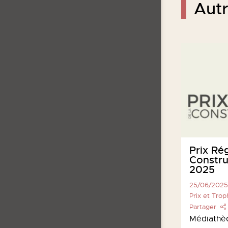
Autr
Congrès Régional des
Prix Ré
Scop & Scic
Constru
25/11/2025
2025
SCOP
25/06/2025
Partager
Prix et Tro
Régions Sud-PACA et Corse
Partager
Médiathè