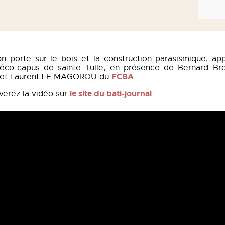
ion porte sur le bois et la construction parasismique, ap
’éco-capus de sainte Tulle, en présence de Bernard Br
FCBA
et Laurent LE MAGOROU du
.
le site du bati-journal
verez la vidéo sur
.