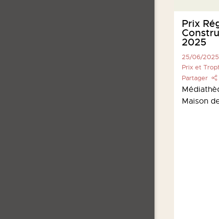
Congrès Régional des
Prix Ré
Scop & Scic
Constru
25/11/2025
2025
SCOP
25/06/2025
Partager
Prix et Tro
Régions Sud-PACA et Corse
Partager
Médiathè
Maison de