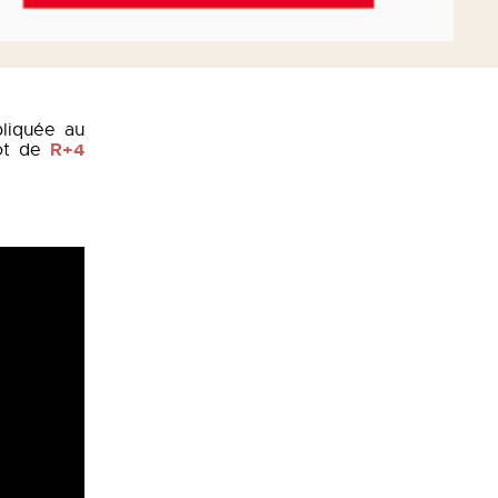
pliquée au
R+4
ot de