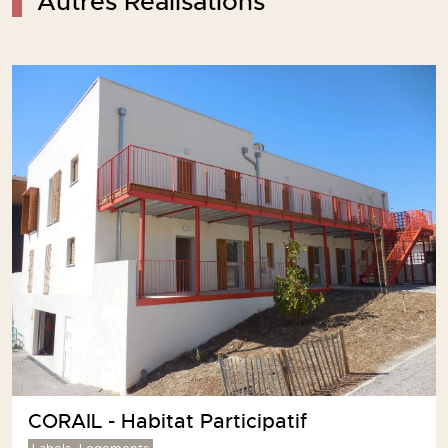
Autres Réalisations
Bureaux « Les 3 Becs » à Rovaltain -
Gare TGV
Paille
Bâtiments tertiaires
Réalisation de bureaux R+1 et R+2 et d’une passerelle
à deux étages, formant une terrasse accessible en
R+1.