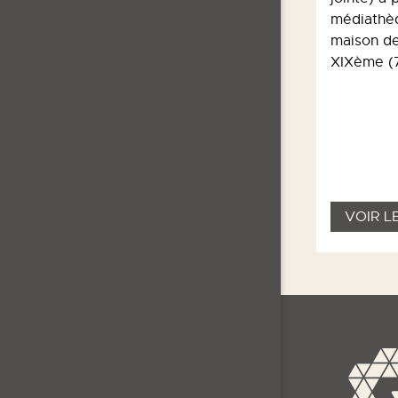
28/10/2014
médiathèq
Revue de presse
maison de
Partager
XIXème (
VOIR LE DÉTAIL
VOIR L