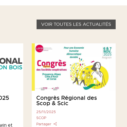
VOIR TOUTES LES ACTUALITÉS
2025
Congrès Régional des
Scop & Scic
25/11/2025
SCOP
Partager
win et