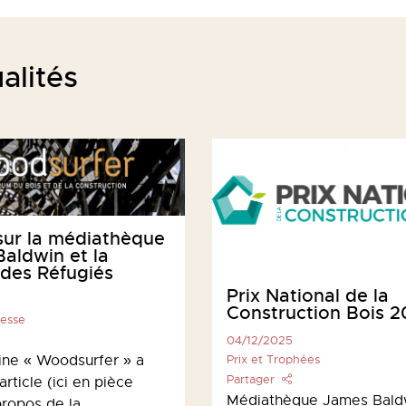
alités
 sur la médiathèque
aldwin et la
des Réfugiés
Prix National de la
Construction Bois 
resse
04/12/2025
Prix et Trophées
ne « Woodsurfer » a
Partager
article (ici en pièce
Médiathèque James Bald
propos de la